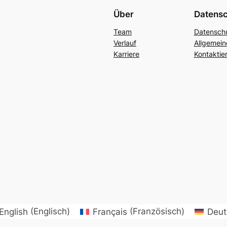
Über
Datens
Team
Datenschu
Verlauf
Allgemei
Karriere
Kontaktie
English
(
Englisch
)
Français
(
Französisch
)
Deut